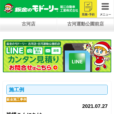
古河店
古河運動公園前店
施工例
鈑金施工事例
2021.07.27
皆様こんにちは。
モドーリーの佐山です。
皆さんはコロナのワクチン接種、いかがで
すか？
私は８月の初旬に予約できましたがいざと
なるとちょっとびびったりも