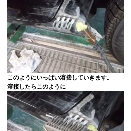
おおよそ出せたら次は「パテ盛」です。活
字にすると楽しそうに見えますね。
「パテ」とはキズや凹みによる段差を埋
め、元の状態に成形するために使われる
補修製品です。まぁ、石膏のようなものと
思っていただければ結構です。
パテも種類がありまして用途や状況によっ
て使い分けます。
今回は3種類のパテで整形します。
パテを盛って