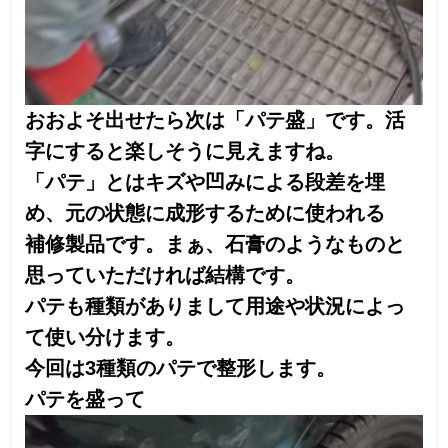
白っぽくなっていますが、こちらも
細かいサンドペーパーで擦ってあります。
修理してない箇所なのになぜ下処理？と思
われる方もいらっしゃるかもしれません。
通常皆様のおクルマの塗料を作る際、指定
の色を作っても実車とは一致しません。
日焼けや劣化等による変色が起きているか
らです。実車により近い色を何度も
実車に合わせながら色の配合を試みます。
これを「調色」といいます。