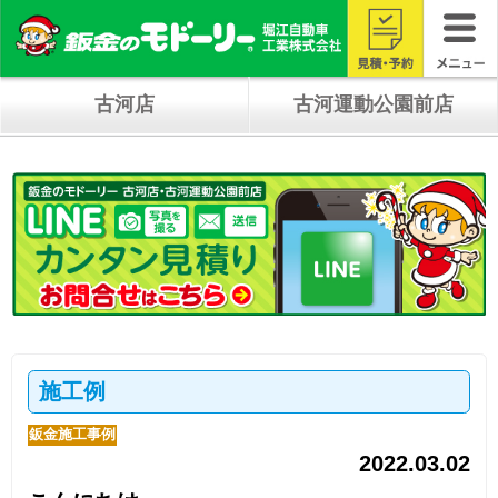
古河店
古河運動公園前店
施工例
鈑金施工事例
2022.03.02
こんにちは。
モドーリーの佐山です。
今回は当店でも一番多い修理箇所の修理方
法を詳しくレポートいたします。
長尺ですがお付き合いください。
修理箇所ですが車両の左後部、